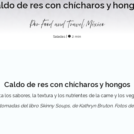
ldo de res con chícharos y hon
Por
Food and Travel México
Saladas
|
2 min
Caldo de res con chícharos y hongos
ta los sabores, la textura y los nutrientes de la carne y los v
 tomadas del libro Skinny Soups, de Kathryn Bruton. Fotos d