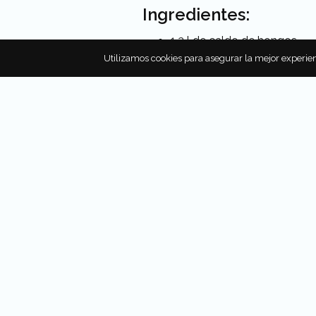
Ingredientes:
1.2 l de caldo de hongos
2 cdas. de pasta dulce de 
Utilizamos cookies para asegurar la mejor experien
1 cda. de salsa de soya
100 g de edamames (frijole
100 g de chícharos
4 rábanos pequeños en roda
70 g de setas enoki sin raí
4 coles chinas baby (bok ch
120 g de filete de ternera co
Procedimiento:
Dejar hirviendo el caldo y d
Añadir todas las verduras y 
Si se desea que la carne esté
permitirá que la carne se cu