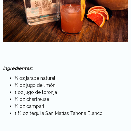
Ingredientes:
¼ oz jarabe natural
½ oz jugo de limón
1 oz jugo de toronja
½ oz chartreuse
½ oz campari
1 ½ oz tequila San Matías Tahona Blanco