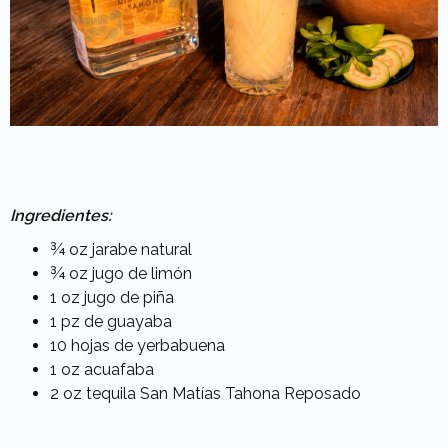
Ingredientes:
¾ oz jarabe natural
¾ oz jugo de limón
1 oz jugo de piña
1 pz de guayaba
10 hojas de yerbabuena
1 oz acuafaba
2 oz tequila San Matías Tahona Reposado