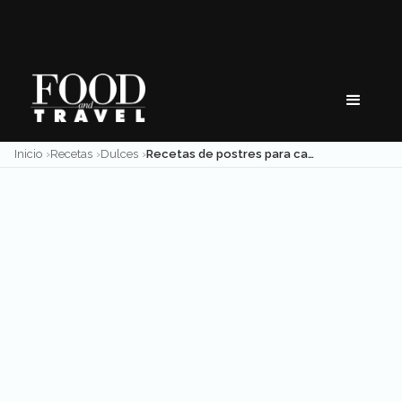
Skip
to
content
Inicio
Recetas
Dulces
Recetas de postres para cautivar en tus fiestas decembrinas