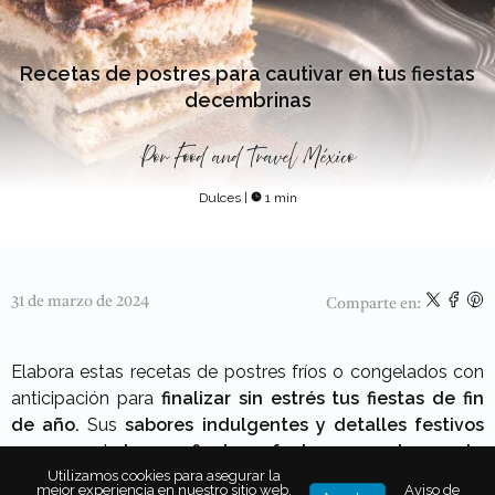
Recetas de postres para cautivar en tus fiestas
decembrinas
Por
Food and Travel México
Dulces
|
1 min
31 de marzo de 2024
Comparte en:
Elabora estas recetas de postres fríos o congelados con
anticipación para
finalizar sin estrés tus fiestas de fin
de año.
Sus
sabores indulgentes y detalles festivos
agregan el
toque final perfecto a un banquete
elegante
Utilizamos cookies para asegurar la
, sin que nadie se acalore ni se agobie en la
mejor experiencia en nuestro sitio web.
Aviso de