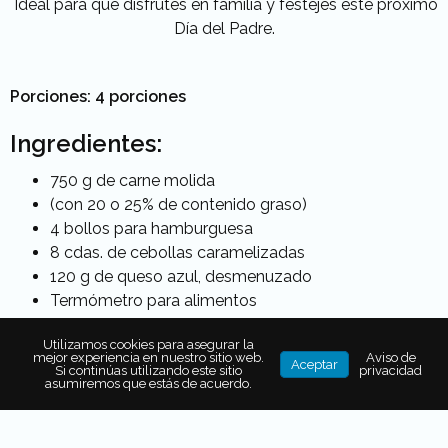
Ideal para que disfrutes en familia y festejes este próximo
Día del Padre.
Porciones: 4 porciones
Ingredientes:
750 g de carne molida
(con 20 o 25% de contenido graso)
4 bollos para hamburguesa
8 cdas. de cebollas caramelizadas
120 g de queso azul, desmenuzado
Termómetro para alimentos
Utilizamos cookies para asegurar la
mejor experiencia en nuestro sitio web.
Aviso de
Aceptar
Si continúas utilizando este sitio
privacidad
Procedimiento:
asumiremos que estás de acuerdo.
Acomodar un asador para tener dos zonas de
cocción y calentar a temperatura alta. Dividir la