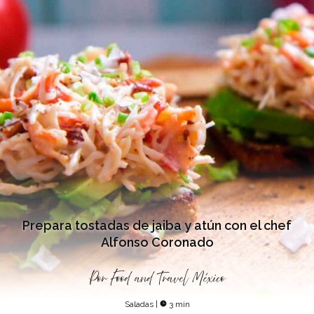
Prepara tostadas de jaiba y atún con el chef
Alfonso Coronado
Por
Food and Travel México
Saladas
|
3 min