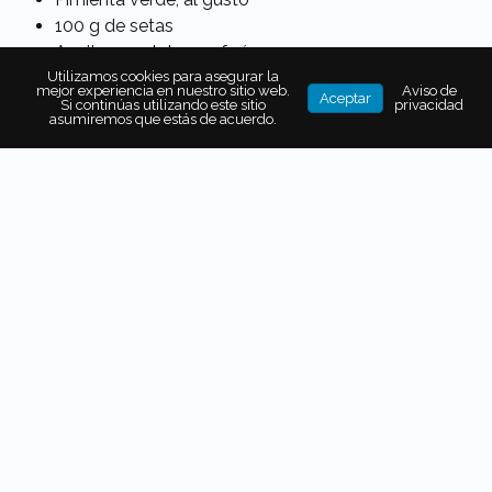
100 g de setas
Aceite vegetal, para freír
Utilizamos cookies para asegurar la
mejor experiencia en nuestro sitio web.
Aviso de
Aceptar
Si continúas utilizando este sitio
privacidad
asumiremos que estás de acuerdo.
También puede interesarte...
No se encontraron notas relacionadas.
Procedimiento