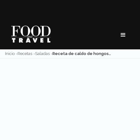
Skip
to
content
Inicio
Recetas
Saladas
Receta de caldo de hongos del chef Luis Escamilla