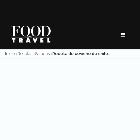
Skip
to
content
Inicio
Recetas
Saladas
Receta de ceviche de chiles toreados del chef Víctor Zárate