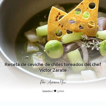
Receta de ceviche de chiles toreados del chef
Víctor Zárate
Por
Aurora Yee
Saladas
|
3 min