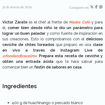
31 de marzo de 2024
Comparte en:
Víctor Zárate
es el chef al frente de
Madre Café
y para
él,
c
omer bien desde niño le dio un parámetro para
lograr un buen paladar
y como fuente de inspiración en
sus creaciones. Esto lo comprobamos con el
delicioso
ceviche de chiles toreados
que preparó en una
clase
en vivo a través de Instagram Live de
@foodandtravelmx
.
Prepara esta receta de ceviche
y
obtén una entrada ácida
que te hará salivar para
comenzar bien un
festín de sabores en casa.
Ingredientes
400 g de huachinango o pescado blanco