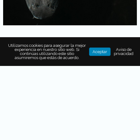
Utilizamos cookies para asegurar la mejor
experiencia en nuestro sitio web. Si
Aviso de
Aceptar
continúas utilizando este sitio
privacidad
asumiremos que estás de acuerdo.
También puede interesarte...
VINO Y SABORES: LA
EXPERIENCIA MENSUAL DE
CHABLÉ MAROMA QUE NO TE
PUEDES PERDER
BICHOS AL TACO: LA
ENTOMOFAGIA ENCONTRÓ SU
MEJOR ENVOLTURA