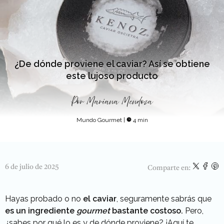
¿De dónde proviene el caviar? Así se obtiene
este lujoso producto
Por
Mariana Mendoza
Mundo Gourmet
|
4 min
6 de julio de 2025
Comparte en:
Hayas probado o no
el caviar
, seguramente sabrás que
es un ingrediente
gourmet
bastante costoso.
Pero,
¿sabes por qué lo es y de dónde proviene? ¡Aquí te