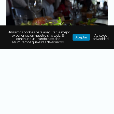
Utilizamos cookies para asegurar la mejor
experiencia en nuestro sitio web. Si
Aviso de
Aceptar
continúas utilizando este sitio
privacidad
asumiremos que estás de acuerdo.