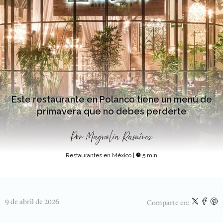
Este restaurante en Polanco tiene un menú de
primavera que no debes perderte
Por
Magnolia Ramírez
Restaurantes en México
|
5 min
9 de abril de 2026
Comparte en: