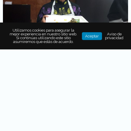
Utilizamos cookies para asegurar la
mejor experiencia en nuestro sitio web.
Aviso de
Aceptar
Si continúas utilizando este sitio
privacidad
asumiremos que estás de acuerdo.
El
restaurante Sepia
También estuvo presente con un
crudo de jurel con
cremoso de queso
y
Biko/Lur con un mixiote de
pescado totoaba con salsa chintextle y polvo de
guajillo.
Por su parte,
El Lago preparó tacos de confit
de pato con un toque de habanero,
y la
chef Lula
Martín del Campo representó a Cascabel con un
ceviche negro de esmedregal.