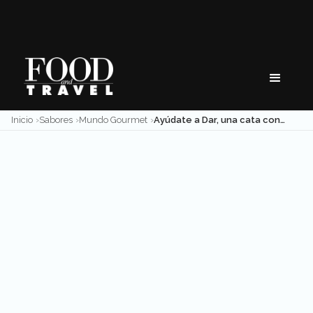
Skip
to
content
Inicio
Sabores
Mundo Gourmet
Ayúdate a Dar, una cata con propósito