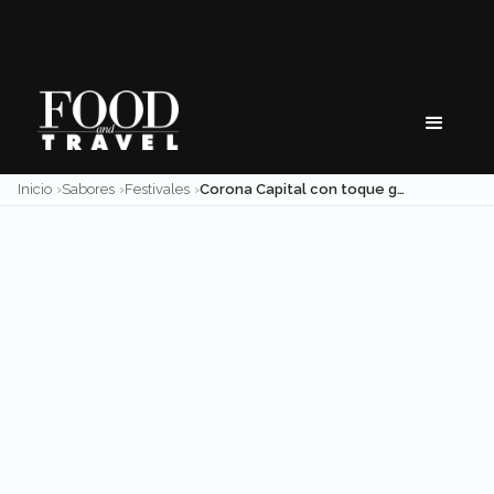
Skip
to
content
Inicio
Sabores
Festivales
Corona Capital con toque gourmet