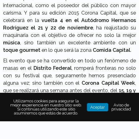
internacional, como el poseedor del público con mayor
carisma. Y para su edición 2015 Corona Capital, que se
celebrará en la
vuelta 4 en el Autódromo Hermanos
Rodríguez el 21 y 22 de noviembre
, ha reajustado su
maquinaria con el objetivo de ofrecer no solo la mejor
música
, sino también un excelente ambiente con un
toque gourmet
en lo que será la zona
Comida Capital
.
El evento que se ha convertido en todo un fenómeno de
masas en el
Distrito Federal
, romperá fronteras no solo
con su festival que, seguramente hemos presenciado
alguna vez; sino también con el
Corona Capital Week
,
que se realizará una semana antes del evento, del
15, 19 y
20 de noviembre
, en el
Parque México de la Condesa,
Utilizamos cookies para asegurar la
en donde se ofrecerá una serie de conciertos gratuitos
mejor experiencia en nuestro sitio web.
Aviso de
Aceptar
Si continúas utilizando este sitio
privacidad
con talento nacional e internacional, para que
asumiremos que estás de acuerdo.
puedas cumplir el sueño de estar durante una semana
escuchando música, cantando, bailando y gritando.