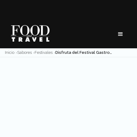
Skip
to
content
Inicio
Sabores
Festivales
Disfruta del Festival Gastronómico del Pulque