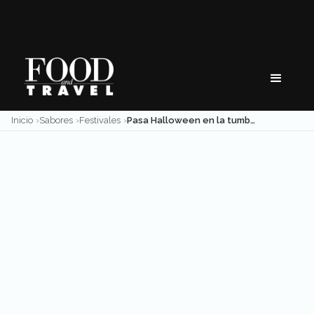
Skip
to
content
Inicio
Sabores
Festivales
Pasa Halloween en la tumba más grande del mundo