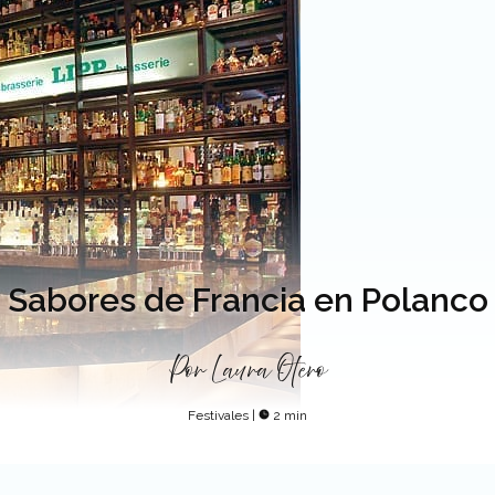
Sabores de Francia en Polanco
Por
Laura Otero
Festivales
|
2 min