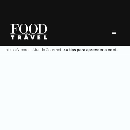
Skip
to
content
Inicio
Sabores
Mundo Gourmet
10 tips para aprender a cocinar con cerveza