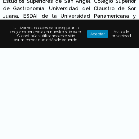
Estudios Superiores de San Ángel, Colegio Superior
de Gastronomía, Universidad del Claustro de Sor
Juana, ESDAI de la Universidad Panamericana y
Universidad del Valle de México.
Utilizamos cookies para asegurar la
mejor experiencia en nuestro sitio web.
Aviso de
Aceptar
Si continúas utilizando este sitio
privacidad
asumiremos que estás de acuerdo.