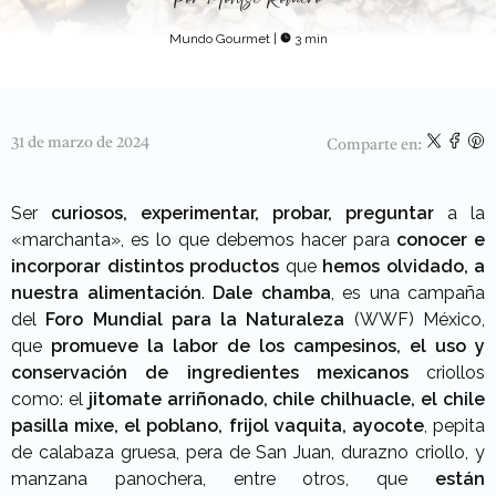
Mundo Gourmet
|
3 min
31 de marzo de 2024
Comparte en:
Ser
curiosos, experimentar, probar, preguntar
a la
«marchanta», es lo que debemos hacer para
conocer e
incorporar distintos productos
que
hemos olvidado,
a
nuestra alimentación
.
Dale chamba
, es una campaña
del
Foro Mundial para la Naturaleza
(WWF) México,
que
promueve la labor de los campesinos,
el uso y
conservación de ingredientes mexicanos
criollos
como: el
jitomate arriñonado, chile chilhuacle, el chile
pasilla mixe, el poblano, frijol vaquita, ayocote
, pepita
de calabaza gruesa, pera de San Juan, durazno criollo, y
manzana panochera, entre otros, que
están