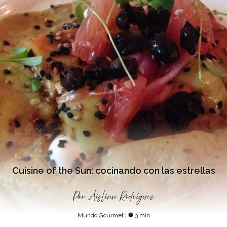
Cuisine of the Sun: cocinando con las estrellas
Por
Aislinn Rodríguez
Mundo Gourmet
|
3 min