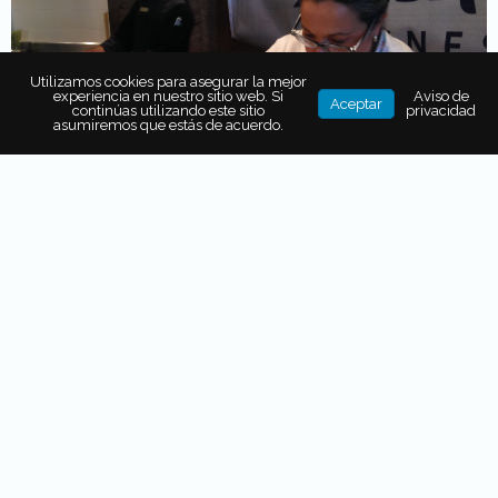
Utilizamos cookies para asegurar la mejor
experiencia en nuestro sitio web. Si
Aviso de
Aceptar
continúas utilizando este sitio
privacidad
asumiremos que estás de acuerdo.
Los sabores de la Riviera
Nayarit
También se hicieron presentes gracias a la
participación
de dos grandes embajadores.
Por una parte, la
chef
Betty Vázquez,
quién dio
cátedra de su experiencia a
través de degustaciones y clases magistrales.
Y por