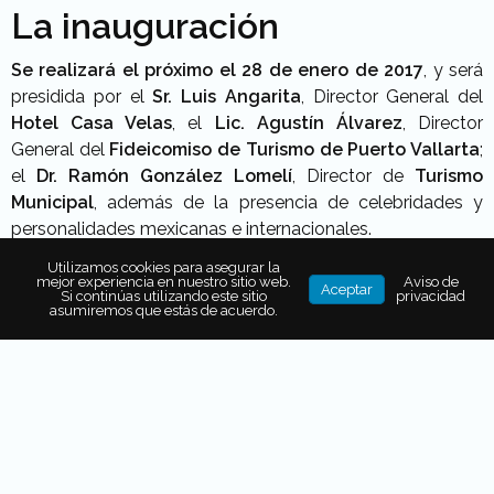
La inauguración
Se realizará
el próximo el 28 de enero de 2017
, y será
presidida por el
Sr. Luis Angarita
, Director General del
Hotel Casa Velas
, el
Lic. Agustín Álvarez
, Director
General del
Fideicomiso de Turismo de Puerto Vallarta
;
el
Dr. Ramón González Lomelí
, Director de
Turismo
Municipal
, además de la presencia de celebridades y
personalidades mexicanas e internacionales.
Utilizamos cookies para asegurar la
mejor experiencia en nuestro sitio web.
Aviso de
Aceptar
Si continúas utilizando este sitio
privacidad
asumiremos que estás de acuerdo.