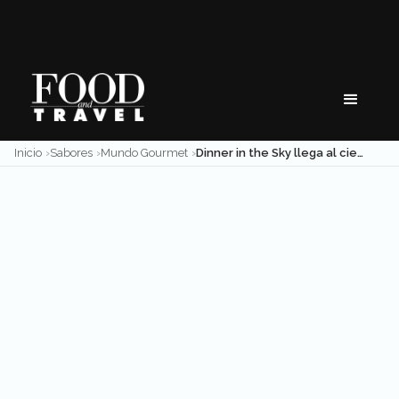
Skip
to
content
Inicio
Sabores
Mundo Gourmet
Dinner in the Sky llega al cielo de Puerto Vallarta