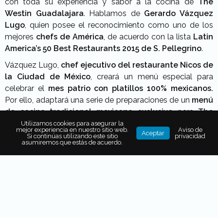
con toda su experiencia y sabor a la cocina de
The
Westin Guadalajara
. Hablamos de
Gerardo Vázquez
Lugo
, quien posee el reconocimiento como uno de los
mejores
chefs de América
, de acuerdo con la lista
Latin
America’s 50 Best Restaurants 2015 de S. Pellegrino
.
Vázquez Lugo,
chef ejecutivo del restaurante Nicos de
la Ciudad de México
, creará un menú especial para
celebrar el
mes patrio con platillos 100% mexicanos.
Por ello, adaptará una serie de preparaciones de un
menú
de cocina tradicional mexicana exclusivo
para
The
Westin Guadalajara
. Dicho menú se podrá disfrutar en el
Utilizamos cookies para asegurar la
mejor experiencia en nuestro sitio web.
Aviso de
Aceptar
restaurante
Grill & Vine
durante todo septiembre.
Si continúas utilizando este sitio
privacidad
asumiremos que estás de acuerdo.