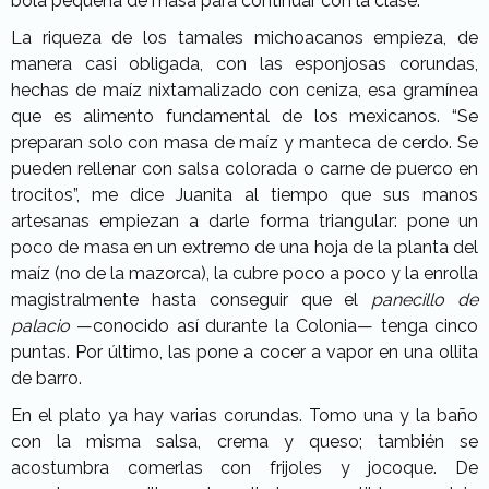
bola pequeña de masa para continuar con la clase.
La riqueza de los tamales michoacanos empieza, de
manera casi obligada, con las esponjosas corundas,
hechas de maíz nixtamalizado con ceniza, esa gramínea
que es alimento fundamental de los mexicanos. “Se
preparan solo con masa de maíz y manteca de cerdo. Se
pueden rellenar con salsa colorada o carne de puerco en
trocitos”, me dice Juanita al tiempo que sus manos
artesanas empiezan a darle forma triangular: pone un
poco de masa en un extremo de una hoja de la planta del
maíz (no de la mazorca), la cubre poco a poco y la enrolla
magistralmente hasta conseguir que el
panecillo de
palacio
—conocido así durante la Colonia— tenga cinco
puntas. Por último, las pone a cocer a vapor en una ollita
de barro.
En el plato ya hay varias corundas. Tomo una y la baño
con la misma salsa, crema y queso; también se
acostumbra comerlas con frijoles y jocoque. De