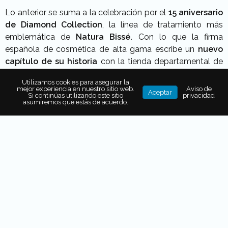
Lo anterior se suma a la celebración por el
15 aniversario
de Diamond Collection
, la línea de tratamiento más
emblemática de
Natura Bissé.
Con lo que la firma
española de cosmética de alta gama escribe un
nuevo
capítulo de su historia
con la tienda departamental de
mayor prestigio en México.
Utilizamos cookies para asegurar la
mejor experiencia en nuestro sitio web.
Aviso de
Aceptar
Diamond Collection
Si continúas utilizando este sitio
privacidad
asumiremos que estás de acuerdo.
Para esta ocasión
Diamond Collection
creó una edición
limitada exclusiva de la
crema bio-regeneradora
Diamond Extreme
, que estará disponible en la tienda de
Polanco
a partir del
5 de noviembre
y en las demás
tiendas el
primero de diciembre
.