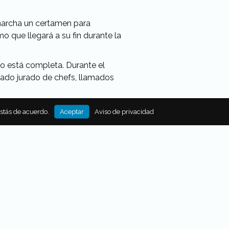
 marcha un certamen para
 que llegará a su fin durante la
rso está completa. Durante el
tado jurado de chefs, llamados
estás de acuerdo.
Aceptar
Aviso de privacidad
n especial para celebrar a estos
 iniciativa reafirma el compromiso
emergentes.