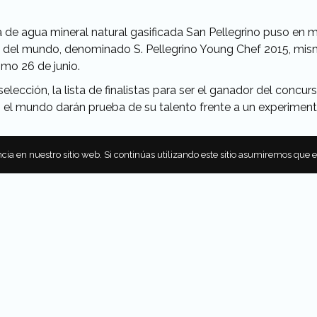
na de agua mineral natural gasificada San Pellegrino puso en
n del mundo, denominado S. Pellegrino Young Chef 2015, mismo
imo 26 de junio.
 selección, la lista de finalistas para ser el ganador del concu
 el mundo darán prueba de su talento frente a un experimen
cia en nuestro sitio web. Si continúas utilizando este sitio asumiremos que 
n acontecimiento, la marca ha creado una botella de edició
 de otro gran embajador del estilo de vida, Vogue Italia. Esta
consolidar la cultura del buen comer y promover atalentos 