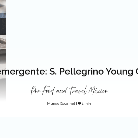
emergente: S. Pellegrino Young 
Por
Food and Travel México
Mundo Gourmet
|
1 min