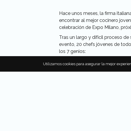
Hace unos meses, la firma italia
encontrar al mejor cocinero jove
celebración de Expo Milano, próx
Tras un largo y difícil proceso de
evento, 20 chefs jóvenes de todo
los 7 genios:
Gastón Acurio.
Utilizamos cookies para asegurar la mejor experien
Yannick Alléno.
Massimo Bottura.
Margot Janse.
Yoshihiro Narisawa.
Joan Roca.
Grant Achatz.
Además, para conmemorar este gra
jóvenes chefs con la colaboración
de SanPellegrino por aumentar y 