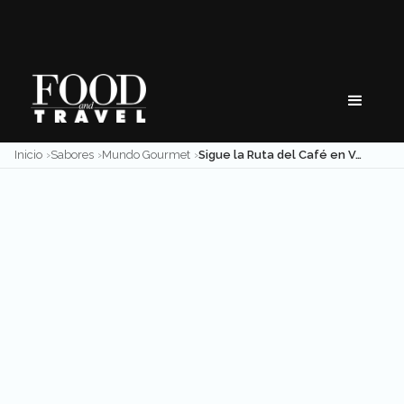
Skip
to
content
Inicio
Sabores
Mundo Gourmet
Sigue la Ruta del Café en Veracruz