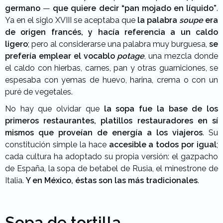
germano
—
que quiere decir “pan mojado en líquido”
.
Ya en el siglo XVIII se aceptaba que
la palabra
soupe
era
de origen francés, y hacía referencia a un caldo
ligero
; pero al considerarse una palabra muy burguesa,
se
prefería emplear el vocablo
potage
, una mezcla donde
el caldo con hierbas, carnes, pan y otras guarniciones, se
espesaba con yemas de huevo, harina, crema o con un
puré de vegetales.
No hay que olvidar que
la sopa fue la base de los
primeros restaurantes, platillos restauradores en sí
mismos que proveían de energía a los viajeros
. Su
constitución simple la hace
accesible a todos por igual
;
cada cultura ha adoptado su propia versión: el gazpacho
de España, la sopa de betabel de Rusia, el minestrone de
Italia.
Y en México, éstas son las más tradicionales
.
Sopa de tortilla