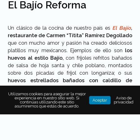
El Bajío Reforma
Un clásico de la cocina de nuestro país es
El Bajío
,
restaurante de Carmen “Titita” Ramírez Degollado
que con mucho amor y pasión ha creado deliciosos
platillos muy mexicanos. Ejemplos de ello son
los
huevos al estilo Bajío,
con frijoles refritos bañados
de salsa de hoja santa y chile poblano, montados
sobre dos picadas de frijol con longaniza; o sus
huevos estrellados
bañados con caldillo de
jitomate y chile cuaresmeño, acompañado de
Utilizamos cookies para asegurar la mejor
frijoles refritos.
experiencia en nuestro sitio web. Si
Aviso de
Aceptar
continúas utilizando este sitio
privacidad
Y si te queda un huequito, elige entre su
variedad de
asumiremos que estás de acuerdo.
tamales, ya sea verde, dulce, ranchero o de mole;
también prueba las gorditas infladas de piloncillo, y
anís, y acompáñalas con un atole caliente o con un
champurrado.
CH:
$450 pesos
IG:
restelbajio