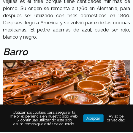
vajillas es el trifle porque tiene cantidades mínimas de
plomo. Su origen se remonta a 1760 en Alemania, para
después ser utilizado con fines domésticos en 1800.
Después llego a América y se volvió parte de las cocinas
mexicanas. El peltre además de azul, puede ser rojo,
blanco y negro.
Barro
Utilizamos cookies para asegurar la
mejor experiencia en nuestro sitio web.
Aviso de
Aceptar
Si continúas utilizando este sitio
privacidad
asumiremos que estás de acuerdo.