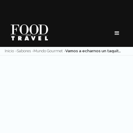
Skip
to
content
Inicio
Sabores
Mundo Gourmet
Vamos a echarnos un taquito