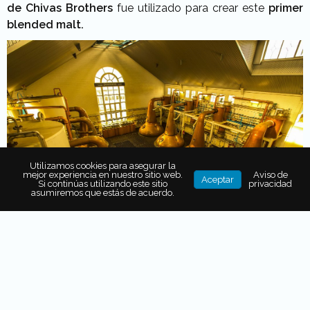
de Chivas Brothers
fue utilizado para crear este
primer
blended malt.
Utilizamos cookies para asegurar la
mejor experiencia en nuestro sitio web.
Aviso de
Aceptar
Si continúas utilizando este sitio
privacidad
asumiremos que estás de acuerdo.
Estilo único