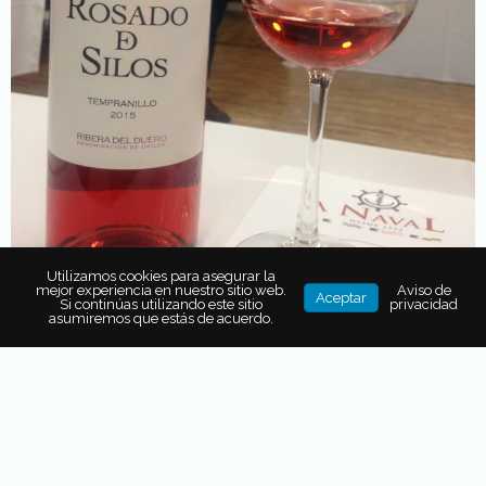
Utilizamos cookies para asegurar la
mejor experiencia en nuestro sitio web.
Aviso de
Aceptar
Si continúas utilizando este sitio
privacidad
asumiremos que estás de acuerdo.
Cillar de Silos cuenta con
68 hectáreas de viñedo
Donde cultivan
uva tinta Tempranillio
con
variedades