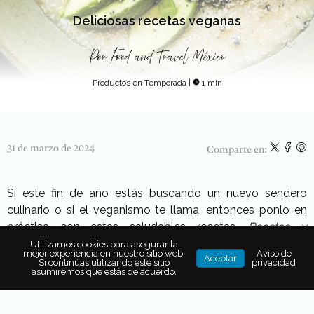
Deliciosas recetas veganas
Por
Food and Travel México
Productos en Temporada
|
1 min
31 de marzo de 2024
Comparte en:
Si este fin de año estás buscando un nuevo sendero
culinario o si el veganismo te llama, entonces ponlo en
práctica con estas saludables recetas.
Recetas y
fotografías tomadas del libro Vegan In 7, Dve Rita Serrano.
Utilizamos cookies para asegurar la
mejor experiencia en nuestro sitio web.
Aviso de
Aceptar
Fotos: Laura Edwards ($17 USD en
Si continúas utilizando este sitio
privacidad
asumiremos que estás de acuerdo.
amazon.com
).
Maridaje:
Miguel Ángel Cooley.