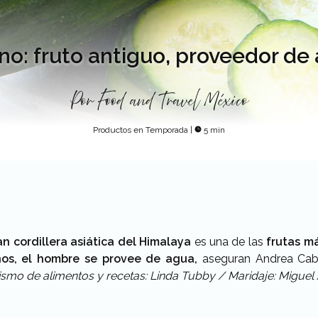
no: fruto antiguo, proveedor de
Por
Food and Travel México
Productos en Temporada
|
5 min
an cordillera asiática del Himalaya
es una de las
frutas má
ños, el hombre se provee de agua,
aseguran Andrea Cabr
ismo de alimentos y recetas: Linda Tubby / Maridaje: Miguel