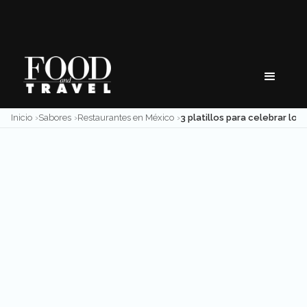
Skip
to
content
Inicio
Sabores
Restaurantes en México
3 platillos para celebrar los sab