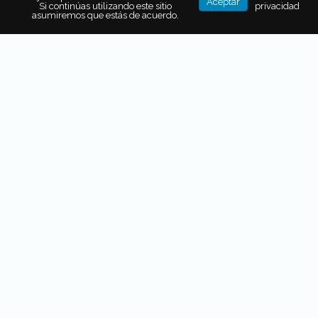
Aceptar
Si continúas utilizando este sitio
privacidad
a ti.
asumiremos que estás de acuerdo.
Mixiote de rib-eye