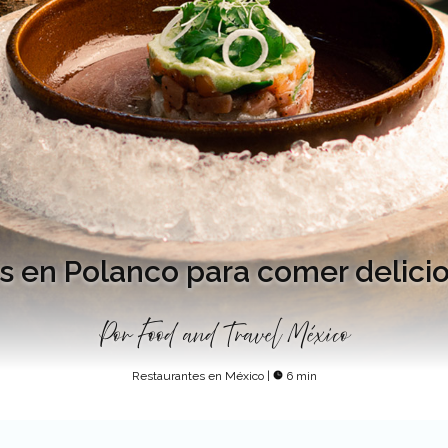
s en Polanco para comer delicios
Por
Food and Travel México
Restaurantes en México
|
6 min