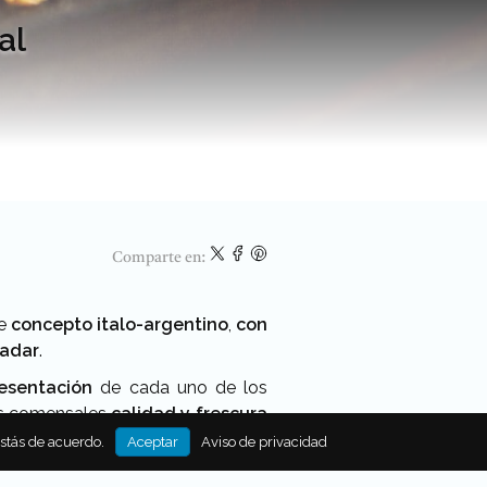
al
Comparte en:
de
concepto italo-argentino
,
con
ladar
.
resentación
de cada uno de los
us comensales
calidad y frescura
 perfecta
para disfrutar todas tus
estás de acuerdo.
Aceptar
Aviso de privacidad