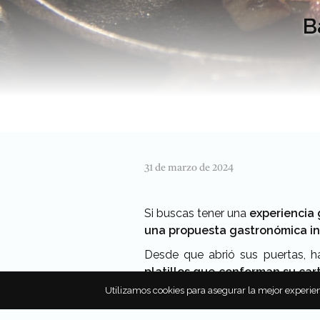
B
31 de marzo de 2024
Si buscas tener una
experiencia
una propuesta gastronómica in
Desde que abrió sus puertas, h
platillos
que conforman su car
en todos los productos que junt
Utilizamos cookies para asegurar la mejor experien
comidas.