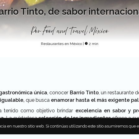
arrio Tinto, de sabor internacion
Por
Food and Travel México
Restaurantes en México
|
2 min
 gastronómica única
, conocer
Barrio Tinto
, un restaurante 
igualable,
que busca
enamorar hasta el más exigente pa
a tenido como objetivo brindar
excelencia en sabor y p
ta
. La cuidadosa
selección de los ingredientes
ofrece a s
o con una
amplia selección de vinos crean la combinación
cia en nuestro sitio web. Si continúas utilizando este sitio asumiremos que 