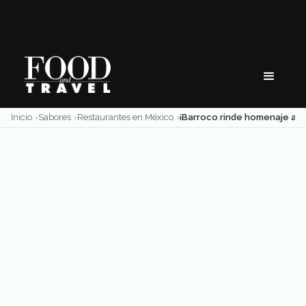
Skip
to
content
Inicio
Sabores
Restaurantes en México
¡Barroco rinde homenaje a mamá!