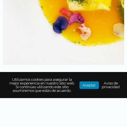
Utilizamos cookies para asegurar la
mejor experiencia en nuestro sitio web.
Aviso de
Feliz inicio
Aceptar
Si continúas utilizando este sitio
privacidad
asumiremos que estás de acuerdo.
En ocasiones, no hay nada mejor que un buen aperitivo
para abrir el apetito, y es que la
mimosa de romero con
vino espumoso
fue ideal para que sorbo a sorbo el
hambre fuera ganando terreno.