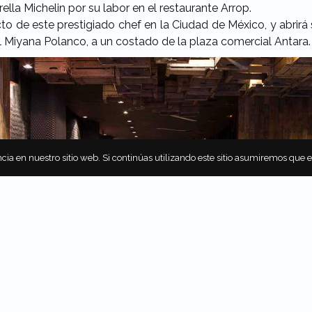
lla Michelin por su labor en el restaurante Arrop.
cto de este prestigiado chef en la Ciudad de México, y abrir
l Miyana Polanco, a un costado de la plaza comercial Antara.
cia en nuestro sitio web. Si continúas utilizando este sitio asumiremos que 