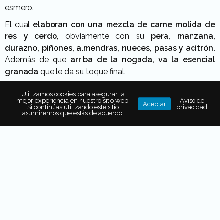
esmero.
El cual
elaboran con una mezcla de carne molida de
res y cerdo
, obviamente con su
pera, manzana,
durazno, piñones, almendras, nueces, pasas y acitrón.
Además de que
arriba de la nogada, va la esencial
granada
que le da su toque final.
Utilizamos cookies para asegurar la
mejor experiencia en nuestro sitio web.
Aviso de
Aceptar
Si continúas utilizando este sitio
privacidad
asumiremos que estás de acuerdo.
Menú especial en la Cantina