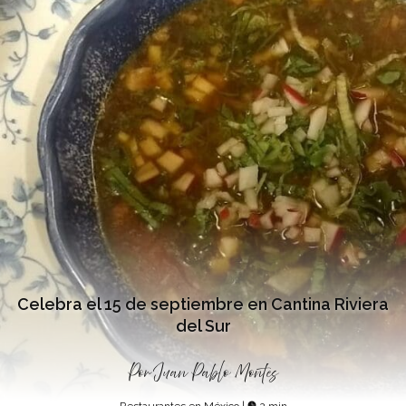
Celebra el 15 de septiembre en Cantina Riviera
del Sur
Por
Juan Pablo Montes
Restaurantes en México
|
2 min