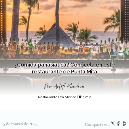
¿Comida panasiática? Conócela en este
restaurante de Punta Mita
Por
Arlett Mendoza
Restaurantes en México
|
6 min
5 de marzo de 2025
Comparte en: