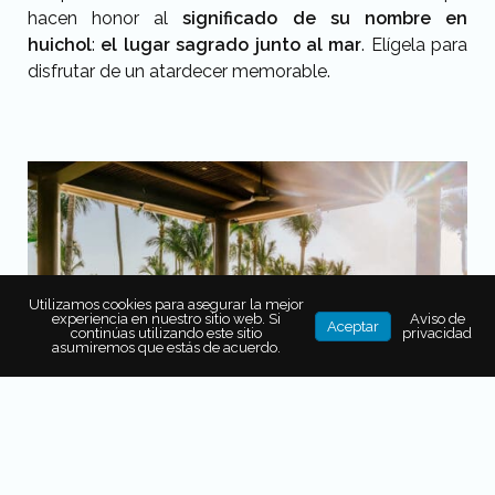
hacen honor al
significado de su nombre en
huichol
:
el lugar sagrado junto al mar
. Elígela para
disfrutar de un atardecer memorable.
Utilizamos cookies para asegurar la mejor
experiencia en nuestro sitio web. Si
Aviso de
Aceptar
continúas utilizando este sitio
privacidad
asumiremos que estás de acuerdo.