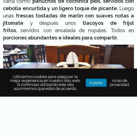
carta como:
panuchos de cochinita pibil, servidos con
cebolla encurtida y un ligero toque de picante.
Luego
unas
frescas tostadas de marlín con suaves notas a
jitomate
y después unos
tlacoyos de frijol
fritos,
servidos con ensalada de nopales. Todos en
porciones abundantes e ideales para compartir.
Utilizamos cookies para asegurar la
mejor experiencia en nuestro sitio web.
Aviso de
Aceptar
Si continúas utilizando este sitio
privacidad
asumiremos que estás de acuerdo.