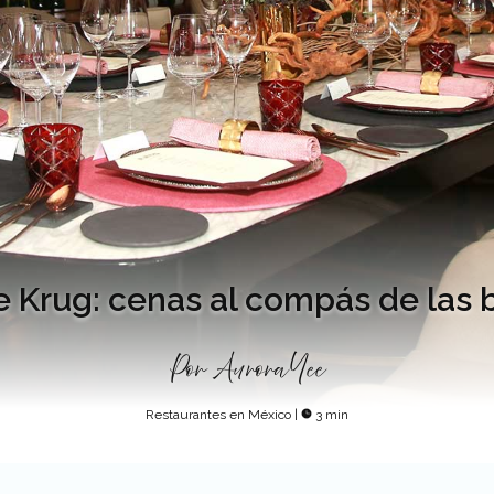
e Krug: cenas al compás de las 
Por
Aurora Yee
Restaurantes en México
|
3 min