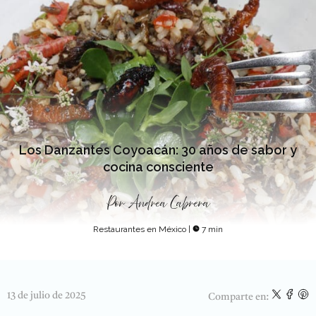
Los Danzantes Coyoacán: 30 años de sabor y
cocina consciente
Por
Andrea Cabrera
Restaurantes en México
|
7 min
13 de julio de 2025
Comparte en: