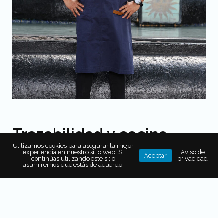
Trazabilidad y cocina
Utilizamos cookies para asegurar la mejor
consciente: la constante
experiencia en nuestro sitio web. Si
Aviso de
Aceptar
continúas utilizando este sitio
privacidad
en estos 30 años
asumiremos que estás de acuerdo.
Otro de los pilares en la filosofía de Los Danzantes,
desde sus inicios hasta la actualidad, es el
enfoque