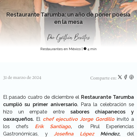
Restaurante Tarumba: un año de poner poesía
en la mesa
Por
Cynthia Benítez
Restaurantes en México
|
4 min
31 de marzo de 2024
Comparte en:
El pasado cuatro de diciembre el
Restaurante Tarumba
cumplió su primer aniversario.
Para la celebración se
hizo un empate entre
sabores chiapanecos y
oaxaqueños.
El
chef ejecutivo Jorge Gordillo
invitó a
los chefs
Erik Santiago
,
de Pirul Experiencias
Gastronómicas, y
Josefina López
Méndez
,
del