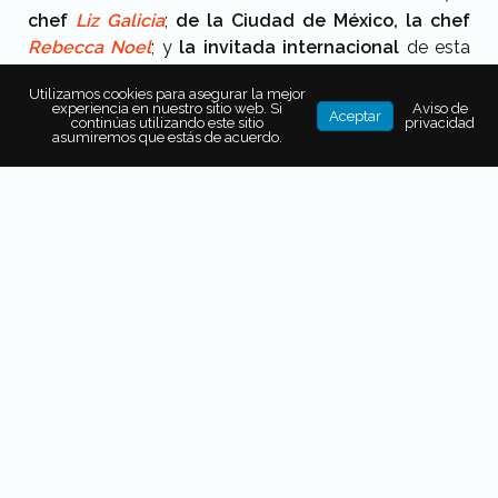
chef
Liz Galicia
;
de la Ciudad de México, la chef
Rebecca Noel
; y
la invitada internacional
de esta
edición
fue
Daniela Osorno
, directo desde
Utilizamos cookies para asegurar la mejor
Medellín, Colombia.
experiencia en nuestro sitio web. Si
Aviso de
Aceptar
continúas utilizando este sitio
privacidad
asumiremos que estás de acuerdo.
Previous
Next