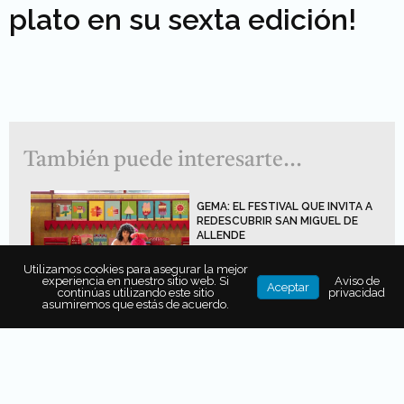
plato en su sexta edición!
También puede interesarte...
GEMA: EL FESTIVAL QUE INVITA A
REDESCUBRIR SAN MIGUEL DE
ALLENDE
Utilizamos cookies para asegurar la mejor
experiencia en nuestro sitio web. Si
Aviso de
Aceptar
continúas utilizando este sitio
privacidad
8 TÉRMINOS QUE TODO
asumiremos que estás de acuerdo.
AMANTE DE LA CERVEZA DEBE
CONOCER
SUELO SUR: UNA NUEVA FORMA