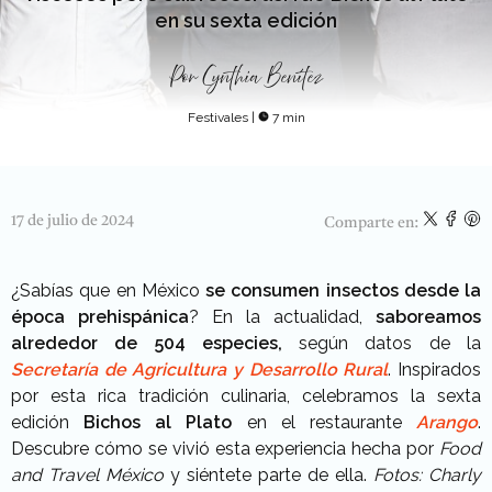
en su sexta edición
Por
Cynthia Benítez
Festivales
|
7 min
17 de julio de 2024
Comparte en:
¿Sabías que en México
se consumen insectos desde la
época prehispánica
? En la actualidad,
saboreamos
alrededor de 504 especies,
según datos de la
Secretaría de Agricultura y Desarrollo Rural
. Inspirados
por esta rica tradición culinaria, celebramos la sexta
edición
Bichos al Plato
en el restaurante
Arango
.
Descubre cómo se vivió esta experiencia hecha por
Food
and Travel México
y siéntete parte de ella.
Fotos: Charly