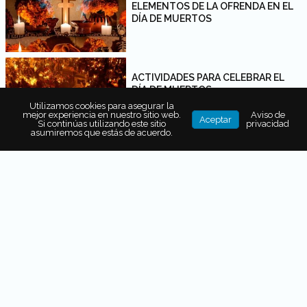
ELEMENTOS DE LA OFRENDA EN EL
DÍA DE MUERTOS
ACTIVIDADES PARA CELEBRAR EL
DÍA DE MUERTOS
Utilizamos cookies para asegurar la
mejor experiencia en nuestro sitio web.
Aviso de
Aceptar
Si continúas utilizando este sitio
privacidad
asumiremos que estás de acuerdo.
LOS MEJORES PANES DE MUERTO
DE LA CIUDAD DE MÉXICO
PAN DE MUERTO Y CALABAZA EN
TACHA, HISTORIA Y TRADICIÓN
LAS MEJORES OFRENDAS DE DÍA DE
MUERTOS EN LA CIUDAD DE MÉXICO