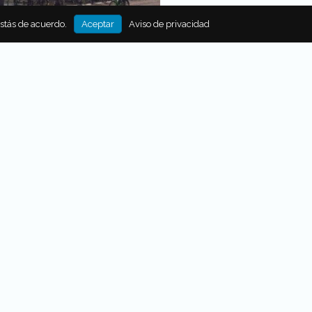
estás de acuerdo.
Aceptar
Aviso de privacidad
 INVITA A QUE VIAJEN TÚ Y
I
 Travel > Si eres amante de
os en bici y quieres recorrer el
LM te invita a participar en un
 por un viaje redondo de
a Ámsterdam.
Por
Food and Travel México