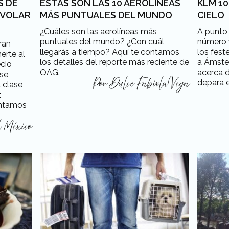
S DE
ESTAS SON LAS 10 AEROLÍNEAS
KLM 1
 VOLAR
MÁS PUNTUALES DEL MUNDO
CIELO
¿Cuáles son las aerolíneas más
A punto
puntuales del mundo? ¿Con cuál
número 1
ran
llegarás a tiempo? Aquí te contamos
los fest
erte al
los detalles del reporte más reciente de
a Ámste
ecio
OAG.
acerca d
ese
depara e
 clase
Por
Dulce Fabiola Vega
:
ontamos
l México