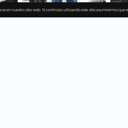
cia en nuestro sitio web. Si continúas utilizando este sitio asumiremos que 
,
VIAJA CON TU MEJOR AMIGO A
KLM TE
Ú
TRAVÉS DE KLM
TU BIC
a, aún
Si vas a salir de viaje, ya sea de trabajo
Food and
y está
o vacaciones, vuela con tus mascotas
los pase
enario.
a través de KLM, que cuenta con
mundo, K
onal por
excelentes servicios de viaje para tu
concurso
tinguido
mejor amigo. ¡Checa la info!
México 
 de sus
Por
Juan Pablo Montes
jan en
tal vez
 Montes