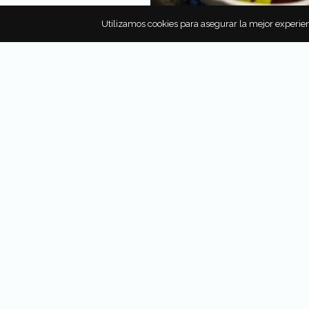
Utilizamos cookies para asegurar la mejor experien
LO QUE NO SABÍAS DE KLM
INCLUIDO SU NUEVO MEN
KLM es la aerolínea más antigu
en funcionamiento del mundo, 
cerca de cumplir su primer cent
Es reconocida a nivel internaci
su servicio y siempre se ha dis
por seguir buscando el confort
clientes, sobretodo los que via
Business; aquí cinco cosas que 
no sabías de ellos.
Por
Juan Pablo