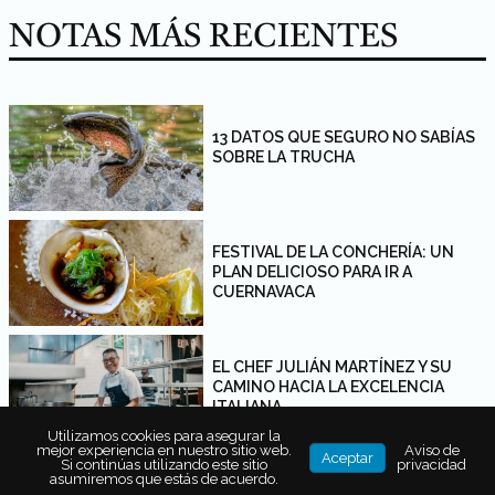
NOTAS MÁS RECIENTES
13 DATOS QUE SEGURO NO SABÍAS
SOBRE LA TRUCHA
FESTIVAL DE LA CONCHERÍA: UN
PLAN DELICIOSO PARA IR A
CUERNAVACA
EL CHEF JULIÁN MARTÍNEZ Y SU
CAMINO HACIA LA EXCELENCIA
ITALIANA
Utilizamos cookies para asegurar la
mejor experiencia en nuestro sitio web.
Aviso de
Aceptar
Si continúas utilizando este sitio
privacidad
asumiremos que estás de acuerdo.
CONOCE LAS BONDADES DEL ATÚN