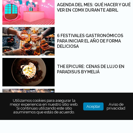
AGENDA DEL MES: QUÉ HACER Y QUÉ
VER EN CDMX DURANTE ABRIL
6 FESTIVALES GASTRONÓMICOS
PARA INICIAR EL AÑO DE FORMA
DELICIOSA
THE EPICURE: CENAS DE LUJO EN
PARADISUS BY MELIÁ
VINOMA FEST: EL FESTIVAL PARA
Utilizamos cookies para asegurar la
WINE LOVERS EN PUERTO
mejor experiencia en nuestro sitio web.
Aviso de
Aceptar
VALLARTA
Si continúas utilizando este sitio
privacidad
asumiremos que estás de acuerdo.
PREPÁRATE PARA EL FESTIVAL YO