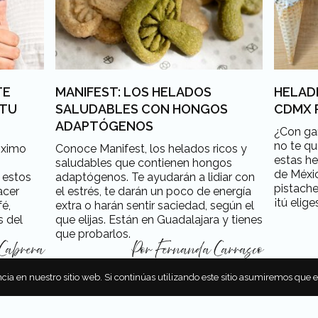
TE
MANIFEST: LOS HELADOS
HELADE
 TU
SALUDABLES CON HONGOS
CDMX 
ADAPTÓGENOS
¿Con gan
no te qu
óximo
Conoce Manifest, los helados ricos y
estas he
saludables que contienen hongos
de Méxic
 estos
adaptógenos. Te ayudarán a lidiar con
pistache
acer
el estrés, te darán un poco de energía
¡tú elige
fé,
extra o harán sentir saciedad, según el
s del
que elijas. Están en Guadalajara y tienes
que probarlos.
Cabrera
Por
Fernanda Carrasco
cia en nuestro sitio web. Si continúas utilizando este sitio asumiremos que 