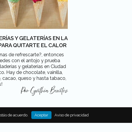
RÍAS Y GELATERÍAS EN LA
PARA QUITARTE EL CALOR
as de refrescarte?, entonces
edes con el antojo y prueba
laderías y gelaterías en Ciudad
o. Hay de chocolate, vainilla,
, cacao, queso y hasta tabaco,
s!
Por
Cynthia Benítez
estás de acuerdo.
Aceptar
Aviso de privacidad