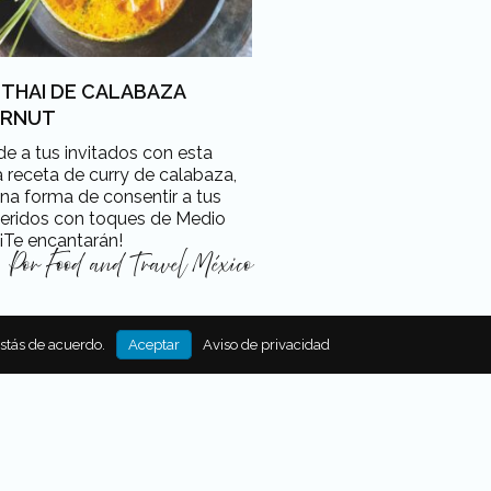
 THAI DE CALABAZA
ERNUT
e a tus invitados con esta
a receta de curry de calabaza,
na forma de consentir a tus
ueridos con toques de Medio
 ¡Te encantarán!
Por
Food and Travel México
estás de acuerdo.
Aceptar
Aviso de privacidad