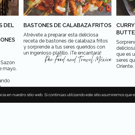
S DEL
BASTONES DE CALABAZA FRITOS
CURRY
BUTT
Atrévete a preparar esta deliciosa
IONES
receta de bastones de calabaza fritos
Sorprend
y sorprende a tus seres queridos con
delicios
un ingenioso platillo. ¡Te encantará!
que es u
Por
Food and Travel México
seres q
 Sazón
Oriente.
de mayo.
nando
y
alles!
cia en nuestro sitio web. Si continúas utilizando este sitio asumiremos que 
 Benítez