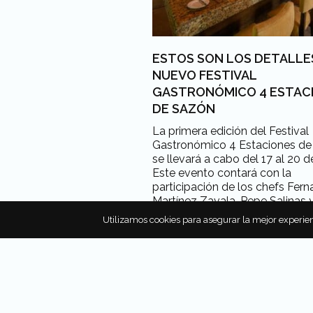
ESTOS SON LOS DETALLE
NUEVO FESTIVAL
GASTRONÓMICO 4 ESTAC
DE SAZÓN
La primera edición del Festival
Gastronómico 4 Estaciones de
se llevará a cabo del 17 al 20 
Este evento contará con la
participación de los chefs Fer
Martínez Zavala, Pepe Salinas 
Gerónimo López. ¡Anota los det
Utilizamos cookies para asegurar la mejor experien
Por
Cynthia